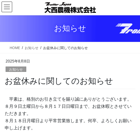
コ
ナ
ン
ビ
テ
ゲ
ン
ー
お知らせ
ツ
シ
に
ョ
移
ン
HOME
お知らせ
お盆休みに関してのお知らせ
動
に
移
2025年8月8日
動
お知らせ
お盆休みに関してのお知らせ
平素は、格別のお引き立てを賜り誠にありがとうございます。
８月９日土曜日から８月１７日日曜日まで、お盆休暇とさせてい
ただきます。
８月１８日月曜日より平常営業致します。何卒、よろしくお願い
申し上げます。